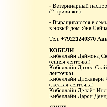
- Ветеринарный паспор
(2 прививки).
- Выращиваются в семь
в новый дом Уже Сейча
Тел.
+79221240370 Ан
КОБЕЛИ
Кибеллайн Даймонд С
(синяя ленточка)
Кибеллайн Дэззел Стай
ленточка)
Кибеллайн Дискавери
(жёлтая ленточка)
Кибеллайн Делайт Ин
Кибеллайн Дарси Ден