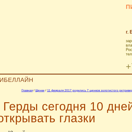
П
г.
зар
вла
Рос
тел
+
ИБЕЛЛАЙН
Главная
/
Щенки
/
11 февраля 2017 родились 7 щенков золотистого ретриве
Герды сегодня 10 дней
открывать глазки