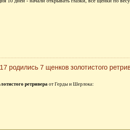
я 10 дней - начали открывать глазки, все щенки по весу
17 родились 7 щенков золотистого ретри
олотистого ретривера
от Герды и Шерлока: