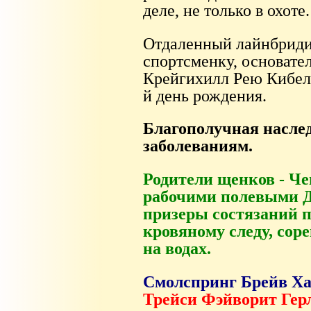
деле, не только в охоте.
Отдаленный лайнбриди
спортсменку, основате
Крейгихилл Рею Кибелу
й день рождения.
Благополучная насле
заболеваниям.
Родители щенков - Че
рабочими полевыми Д
призеры состязаний п
кровяному следу, сор
на водах.
Смолспринг Брейв Х
Трейси Фэйворит Герл