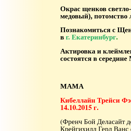
Окрас щенков светло
медовый), потомство
Познакомиться с Щен
в
г. Екатеринбург
.
Актировка и клеймле
состоятся в середине 
МАМА
Кибеллайн Трейси Фэй
14.10.2015 г.
(Френч Бой Деласайт д
Крейгихилл Герл Ванс